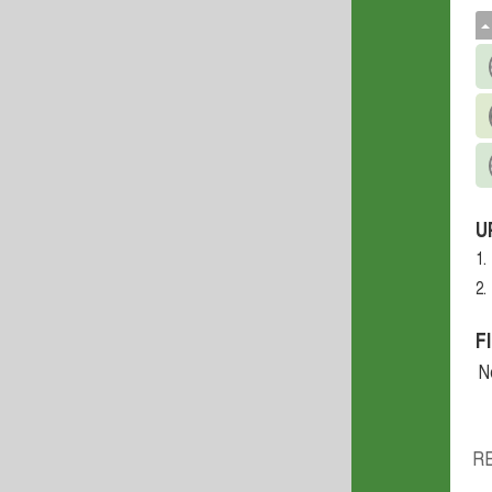
U
1.
2.
F
N
R